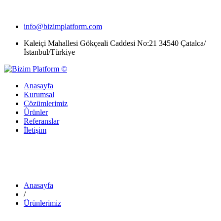
İstanbul Manlift Kiralama, Makaslı Platform Kiralama ve Sepetli Vinç Kiralama
info@bizimplatform.com
Kaleiçi Mahallesi Gökçeali Caddesi No:21 34540 Çatalca/
İstanbul/Türkiye
Anasayfa
Kurumsal
Çözümlerimiz
Ürünler
Referanslar
İletişim
ZS0607 – Akülü Manlift Makaslı
Platform
Anasayfa
/
Ürünlerimiz